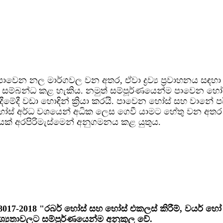
වෙන නල මාර්ගවල වන අතර, ඒවා ද්‍රව්‍ය ප්‍රවාහනය සඳහ
සම්බන්ධ කළ හැකිය. නමුත් සම්පූර්ණයෙන්ම පාවෙන හෝස
දී වඩා හොඳින් ක්‍රියා කරයි. පාවෙන හෝස් සහ වානේ පයි
ස් අර්ධ වශයෙන් අධික ලෙස ගෙවී යාමට හේතු වන අතර එහ
ියක් අරපිරිමැස්මෙන් අනුගමනය කළ යුතුය.
7-2018 "රබර් හෝස් සහ හෝස් එකලස් කිරීම්, වයර් හෝ රෙද
ශ්‍යතාවලට සම්පූර්ණයෙන්ම අනුකූල වේ.