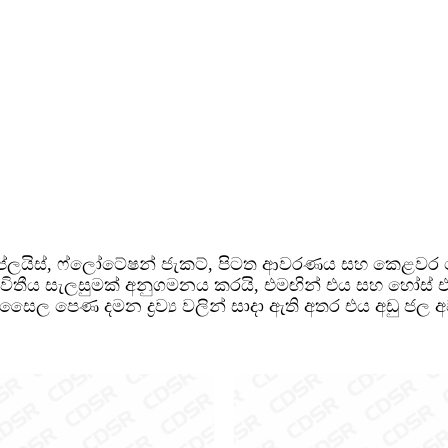
මේ ප්ලයිස්, ෆ්ලෝටේෂන් ජැකට්, පිටත ආවරණය සහ කෙළවර ද
ද්විතීය සැලසුමක් අනුගමනය කරයි, එමඟින් එය සහ හෝස්
ත සෛල පෙණ දමන ද්‍රව්‍ය වලින් සාදා ඇති අතර එය අඩු