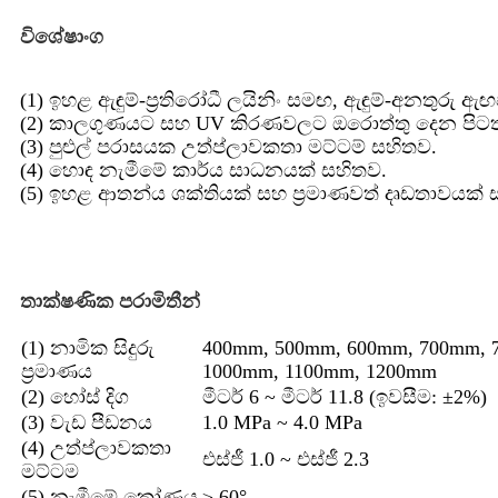
විශේෂාංග
(1) ඉහළ ඇඳුම්-ප්‍රතිරෝධී ලයිනිං සමඟ, ඇඳුම්-අනතුරු 
(2) කාලගුණයට සහ UV කිරණවලට ඔරොත්තු දෙන පි
(3) පුළුල් පරාසයක උත්ප්ලාවකතා මට්ටම් සහිතව.
(4) හොඳ නැමීමේ කාර්ය සාධනයක් සහිතව.
(5) ඉහළ ආතන්ය ශක්තියක් සහ ප්‍රමාණවත් දෘඩතාවයක් 
තාක්ෂණික පරාමිතීන්
(1) නාමික සිදුරු
400mm, 500mm, 600mm, 700mm, 
ප්‍රමාණය
1000mm, 1100mm, 1200mm
(2) හෝස් දිග
මීටර් 6 ~ මීටර් 11.8 (ඉවසීම: ±2%)
(3) වැඩ පීඩනය
1.0 MPa ~ 4.0 MPa
(4) උත්ප්ලාවකතා
එස්ජී 1.0 ~ එස්ජී 2.3
මට්ටම
(5) නැමීමේ කෝණය
≥ 60°