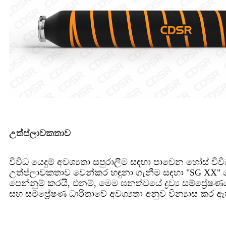
උත්ප්ලාවකතාව
විවිධ යෙදුම් අවශ්‍යතා සපුරාලීම සඳහා පාවෙන හෝස් වි
උත්ප්ලාවකතාව වෙන්කර හඳුනා ගැනීම සඳහා "SG XX" බො
පෙන්නුම් කරයි, එනම්, මෙම ඝනත්වයේ ද්‍රව්‍ය සම්ප්
සහ සම්ප්‍රේෂණ ධාරිතාවේ අවශ්‍යතා අනුව වින්‍යාස කර ඇ