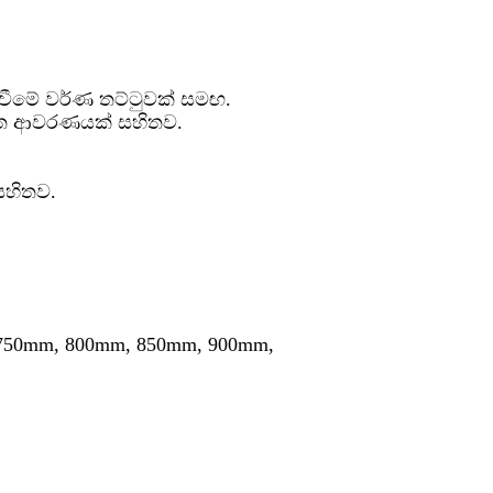
ඇඟවීමේ වර්ණ තට්ටුවක් සමඟ.
ටත ආවරණයක් සහිතව.
සහිතව.
750mm, 800mm, 850mm, 900mm,