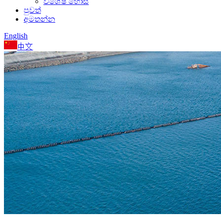
විශේෂ හෝස්
පුවත්
අමතන්න
English
中文