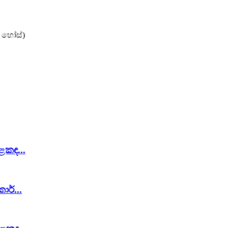
 හෝස්)
ළකඳ...
ාර්...