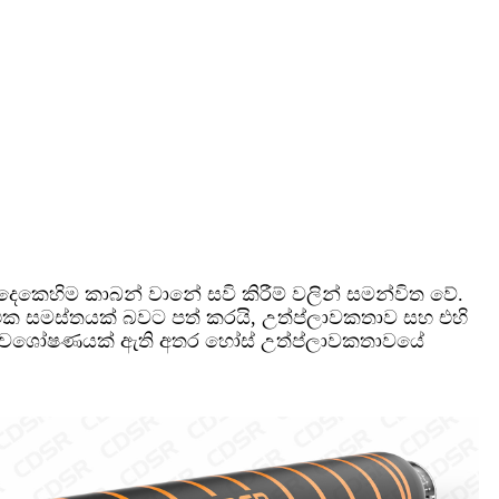
ෙකෙහිම කාබන් වානේ සවි කිරීම් වලින් සමන්විත වේ.
 එක සමස්තයක් බවට පත් කරයි, උත්ප්ලාවකතාව සහ එහි
 ජල අවශෝෂණයක් ඇති අතර හෝස් උත්ප්ලාවකතාවයේ