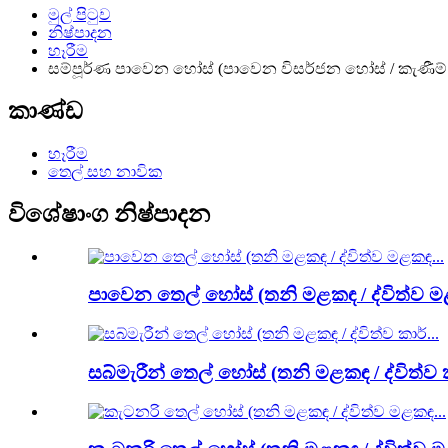
මුල් පිටුව
නිෂ්පාදන
හෑරීම
සම්පූර්ණ පාවෙන හෝස් (පාවෙන විසර්ජන හෝස් / කැණීම්
කාණ්ඩ
හෑරීම
තෙල් සහ නාවික
විශේෂාංග නිෂ්පාදන
පාවෙන තෙල් හෝස් (තනි මළකඳ / ද්විත්ව ම
සබ්මැරීන් තෙල් හෝස් (තනි මළකඳ / ද්විත්ව ක