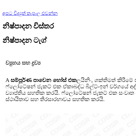
අපට විද්‍යුත් තැපෑල එවන්න
නිෂ්පාදන විස්තර
නිෂ්පාදන ටැග්
ව්‍යුහය සහ ද්‍රව්‍ය
A
සම්පූර්ණ පාවෙන හෝස් එක
ලයිනිං, ශක්තිමත් කිරී
ෆ්ලෝටේෂන් ජැකට් එක ඒකාබද්ධ බිල්ට්-ඉන් වර්ගයේ අ
ව්‍යාප්තිය සහතික කරයි. ෆ්ලෝටේෂන් ජැකට් එක සංවෘ
ස්ථායිතාව සහ තිරසාරභාවය සහතික කරයි.