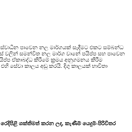
ා ස්වාධීන පාවෙන නල මාර්ගයක් සෑදීමට එකට සම්බන්ධ
් වලින් සමන්විත නල මාර්ග වානේ පයිප්ප සහ පාවෙන
ප්ප ඒකාබද්ධ කිරීමේ ක්‍රමය අනුගමනය කිරීම
ි සේවා කාලය අඩු කරයි. දිගු කාලයක් භාවිතා
ිපිළි ශක්තිමත් කරන ලද, කැණීම් යෙදුම්-පිරිවිතර