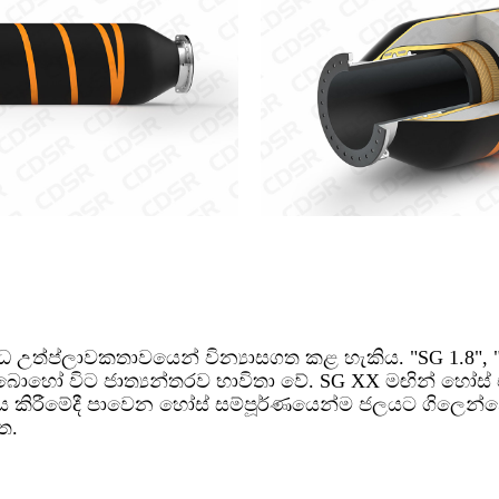
විධ උත්ප්ලාවකතාවයෙන් වින්‍යාසගත කළ හැකිය. "SG 1.8",
හෝ විට ජාත්‍යන්තරව භාවිතා වේ. SG XX මඟින් හෝස් එකේ
‍රේෂණය කිරීමේදී පාවෙන හෝස් සම්පූර්ණයෙන්ම ජලයට ගිල
ත.