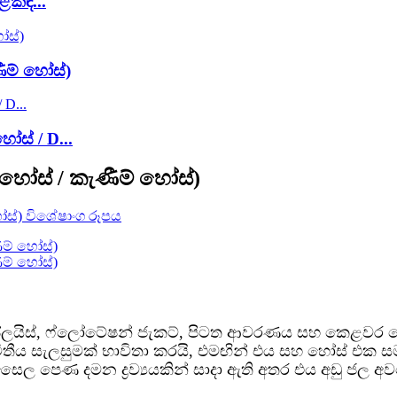
ළකඳ...
ීම් හෝස්)
ස් / D...
හෝස් / කැණීම් හෝස්)
 ප්ලයිස්, ෆ්ලෝටේෂන් ජැකට්, පිටත ආවරණය සහ කෙළවර දෙ
විතීය සැලසුමක් භාවිතා කරයි, එමඟින් එය සහ හෝස් එක 
ත සෛල පෙණ දමන ද්‍රව්‍යයකින් සාදා ඇති අතර එය අඩු 