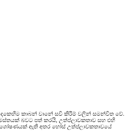
කෙහිම කාබන් වානේ සවි කිරීම් වලින් සමන්විත වේ.
සමස්තයක් බවට පත් කරයි, උත්ප්ලාවකතාව සහ එහි
ජල අවශෝෂණයක් ඇති අතර හෝස් උත්ප්ලාවකතාවයේ