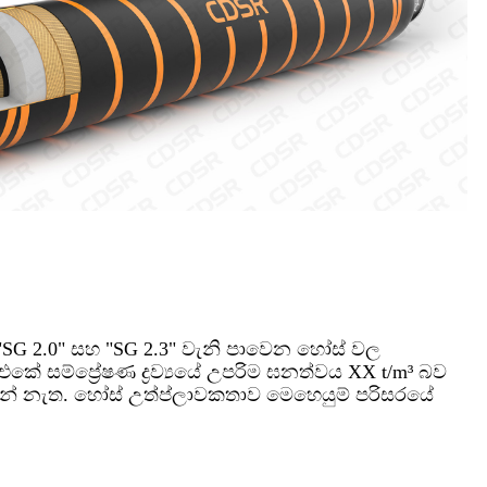
 "SG 2.0" සහ "SG 2.3" වැනි පාවෙන හෝස් වල
 සම්ප්‍රේෂණ ද්‍රව්‍යයේ උපරිම ඝනත්වය XX t/m³ බව
ෙන්නේ නැත. හෝස් උත්ප්ලාවකතාව මෙහෙයුම් පරිසරයේ