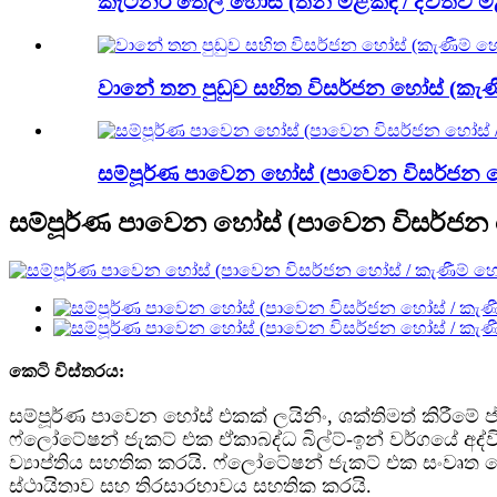
කැටනරි තෙල් හෝස් (තනි මළකඳ / ද්විත්ව ම
වානේ තන පුඩුව සහිත විසර්ජන හෝස් (කැණ
සම්පූර්ණ පාවෙන හෝස් (පාවෙන විසර්ජන හෝ
සම්පූර්ණ පාවෙන හෝස් (පාවෙන විසර්ජන 
කෙටි විස්තරය:
සම්පූර්ණ පාවෙන හෝස් එකක් ලයිනිං, ශක්තිමත් කිරීමේ
ෆ්ලෝටේෂන් ජැකට් එක ඒකාබද්ධ බිල්ට්-ඉන් වර්ගයේ අද්
ව්‍යාප්තිය සහතික කරයි. ෆ්ලෝටේෂන් ජැකට් එක සංවෘ
ස්ථායිතාව සහ තිරසාරභාවය සහතික කරයි.