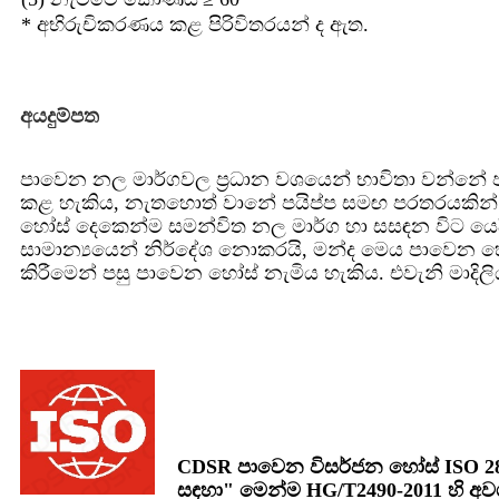
* අභිරුචිකරණය කළ පිරිවිතරයන් ද ඇත.
අයදුම්පත
පාවෙන නල මාර්ගවල ප්‍රධාන වශයෙන් භාවිතා වන්නේ පා
කළ හැකිය, නැතහොත් වානේ පයිප්ප සමඟ පරතරයකින් 
හෝස් දෙකෙන්ම සමන්විත නල මාර්ග හා සසඳන විට යෙදීමේ
සාමාන්‍යයෙන් නිර්දේශ නොකරයි, මන්ද මෙය පාවෙන හෝ
කිරීමෙන් පසු පාවෙන හෝස් නැමිය හැකිය. එවැනි මාදිල
CDSR පාවෙන විසර්ජන හෝස් ISO 2801
සඳහා" මෙන්ම HG/T2490-2011 හි අව