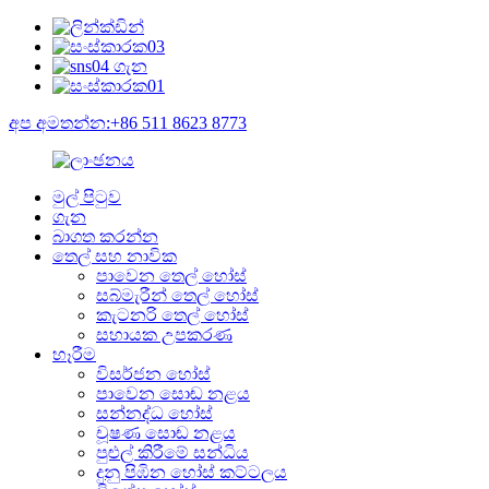
අප අමතන්න:+86 511 8623 8773
මුල් පිටුව
ගැන
බාගත කරන්න
තෙල් සහ නාවික
පාවෙන තෙල් හෝස්
සබ්මැරීන් තෙල් හෝස්
කැටනරි තෙල් හෝස්
සහායක උපකරණ
හෑරීම
විසර්ජන හෝස්
පාවෙන සොඬ නළය
සන්නද්ධ හෝස්
චූෂණ සොඬ නළය
පුළුල් කිරීමේ සන්ධිය
දුනු පිඹින හෝස් කට්ටලය